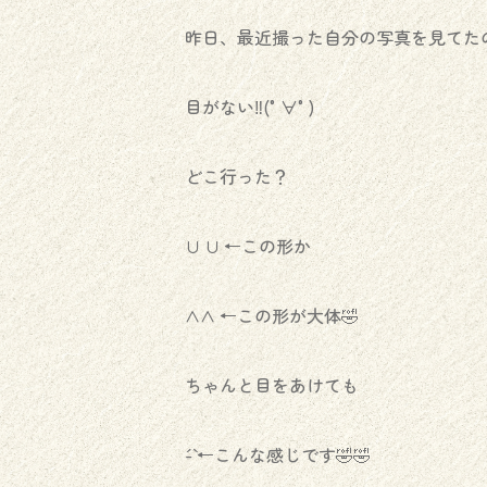
昨日、最近撮った自分の写真を見てた
目がない‼️(°∀°)
どこ行った？
∪ ∪ ←この形か
∧∧ ←この形が大体🤣
ちゃんと目をあけても
´-` ←こんな感じです🤣🤣