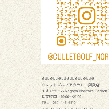
⛳️🏌️‍♂️⛳️🏌️‍♀️⛳️🏌️‍♂️⛳️🏌️‍♀️⛳️🏌️‍♂️⛳️🏌️‍♀️⛳️
カレットゴルフアカデミー則武店
イオンモールNagoya Noritake Garden
営業時間：10:00〜21:00
TEL 052-446-6810