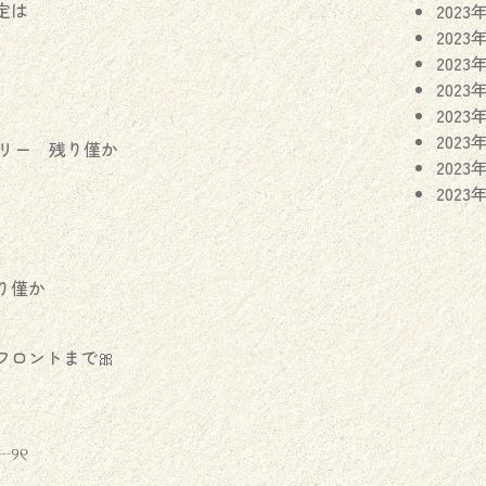
定は
2023
2023
2023
2023
2023
2023
トリー 残り僅か
2023
2023
り僅か
ロントまで🎀
୨୧