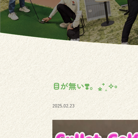
目が無い❣️。⁎⁺˳✧༚
2025.02.23