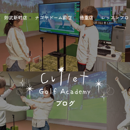
則武新町店
ナゴヤドーム前店
徳重店
レッスンプロ
ブログ