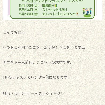
こんにちは！
いつもご利用いただき、ありがとうございます🤗
ナゴヤドーム前店、フロントの木村です。
5月のレッスンカレンダー🗓️になります。
5月といえば！ゴールデンウィーク✨