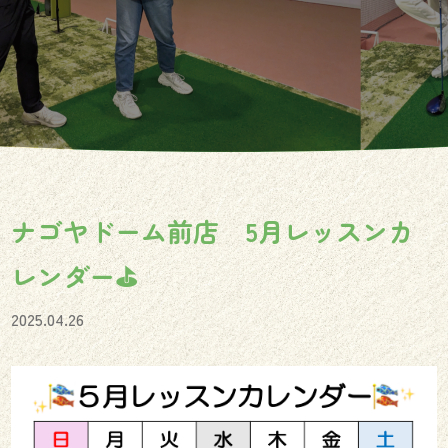
ナゴヤドーム前店 5月レッスンカ
レンダー⛳️
2025.04.26