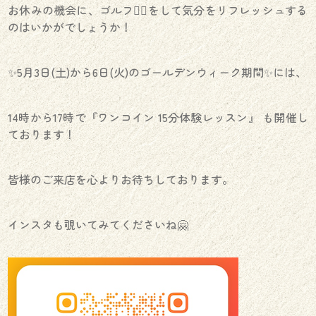
お休みの機会に、ゴルフ🏌️‍♀️をして気分をリフレッシュする
のはいかがでしょうか！
✨5月3日(土)から6日(火)のゴールデンウィーク期間✨には、
14時から17時で『ワンコイン 15分体験レッスン』 も開催し
ております！
皆様のご来店を心よりお待ちしております。
インスタも覗いてみてくださいね🤗