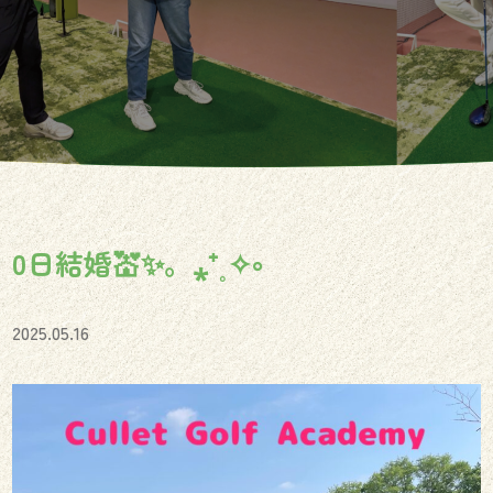
0日結婚💒✨。⁎⁺˳✧༚
2025.05.16