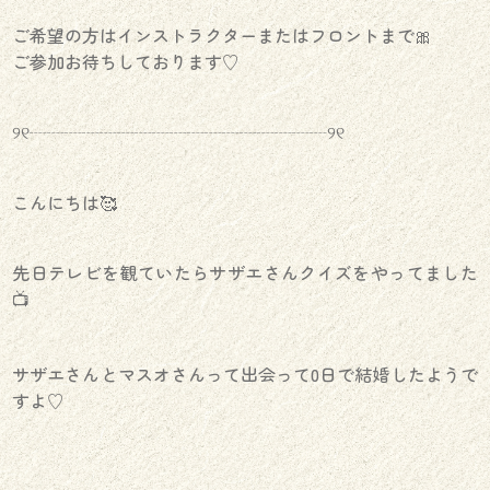
ご希望の方はインストラクターまたはフロントまで🎀
ご参加お待ちしております♡
୨୧┈┈┈┈┈┈┈┈┈┈┈┈┈┈┈┈┈୨୧
こんにちは🥰
先日テレビを観ていたらサザエさんクイズをやってました
📺
サザエさんとマスオさんって出会って0日で結婚したようで
すよ♡