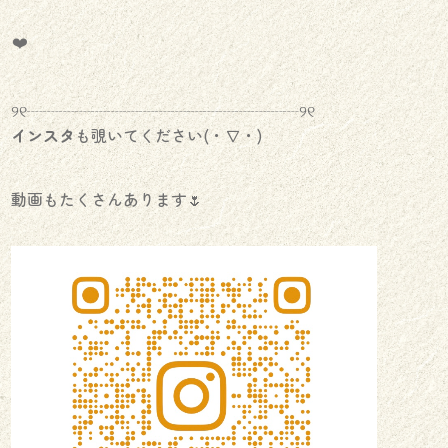
❤️
୨୧┈┈┈┈┈┈┈┈┈┈┈┈┈┈┈┈┈୨୧
インスタ
も覗いてください(・∇・)
動画もたくさんあります🌷