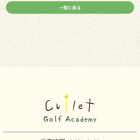
一覧に戻る