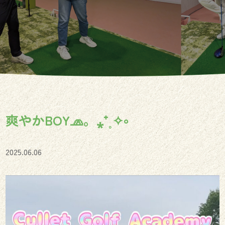
爽やかBOY🧢。⁎⁺˳✧༚
2025.06.06