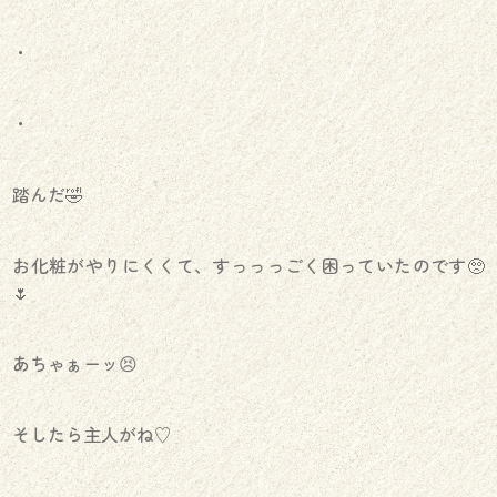
・
・
踏んだ🤣
お化粧がやりにくくて、すっっっごく困っていたのです🥺
🌷
あちゃぁーッ😣
そしたら主人がね♡