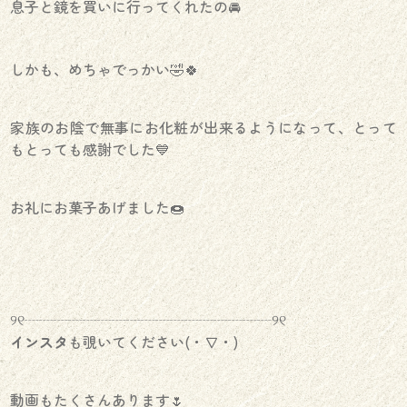
息子と鏡を買いに行ってくれたの🚘
しかも、めちゃでっかい🤣🍀
家族のお陰で無事にお化粧が出来るようになって、とって
もとっても感謝でした💙
お礼にお菓子あげました🍩
୨୧┈┈┈┈┈┈┈┈┈┈┈┈┈┈┈┈┈୨୧
インスタ
も覗いてください(・∇・)
動画もたくさんあります🌷