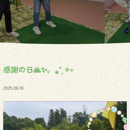
感謝の日🙏✨。⁎⁺˳✧༚
2025.06.10