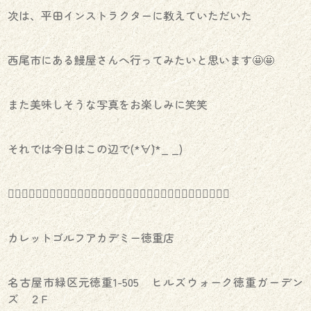
次は、平田インストラクターに教えていただいた
西尾市にある鰻屋さんへ行ってみたいと思います🤩🤩
また美味しそうな写真をお楽しみに笑笑
それでは今日はこの辺で(*´∀`)*_ _)
️🏌️‍♀️⛳️🏌️‍♀️⛳️🏌️‍♀️⛳️🏌️‍♀️⛳️🏌️‍♀️⛳️🏌️‍♀️⛳️🏌️‍♀️⛳️🏌️‍♀️⛳️🏌️‍♀️⛳️🏌️‍♀️⛳️🏌️‍♀️
カレットゴルフアカデミー徳重店
名古屋市緑区元徳重1-505 ヒルズウォーク徳重ガーデン
ズ ２F