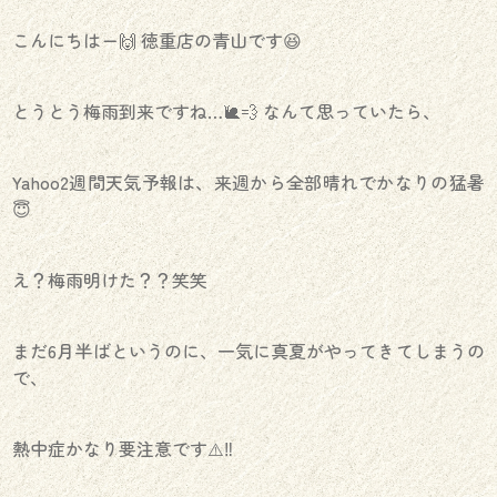
こんにちはー🙌 徳重店の青山です😆
とうとう梅雨到来ですね…🐌💨 なんて思っていたら、
Yahoo2週間天気予報は、来週から全部晴れでかなりの猛暑
😇
え？梅雨明けた？？笑笑
まだ6月半ばというのに、一気に真夏がやってきてしまうの
で、
熱中症かなり要注意です⚠️‼️