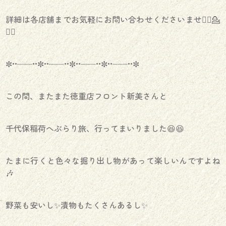
詳細は各店舗までお気軽にお問い合わせくださいませ💁‍♀️💁
💁‍♂️
✼••┈┈┈••✼••┈┈┈••✼••┈┈┈••✼••┈┈┈••✼
この間、またまた徳重店フロント新美さんと
千代保稲荷へぶらり旅、行ってまいりました😆😆
たまに行くと色々な掘り出し物があって楽しいんですよね
🎶
野菜も安いし✨️漬物もたくさんあるし✨️