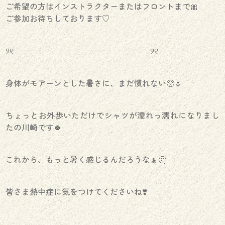
ご希望の方はインストラクターまたはフロントまで🎀
ご参加お待ちしております♡
୨୧┈┈┈┈┈┈┈┈┈┈┈┈┈┈┈┈┈୨୧
身体がモアーンとした暑さに、まだ慣れない🥺🌷
ちょっとお外歩いただけでシャツが濡れっ濡れになりまし
たの川崎です🍀
これから、もっと暑く感じるんだろうなぁ🤔
皆さま熱中症に気をつけてくださいね❣️