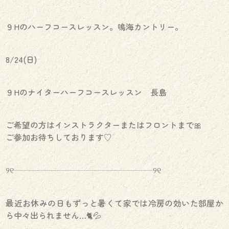
９Hのハーフコースレッスン。鳴海カントリー。
8/24(日)
９Hのナイターハーフコースレッスン 長島
ご希望の方はインストラクターまたはフロントまで🎀
ご参加お待ちしております♡
୨୧┈┈┈┈┈┈┈┈┈┈┈┈┈┈┈┈┈୨୧
最近お休みの日もずっと暑くて家では冷房の効いた部屋か
ら中々出られません…🐈💦