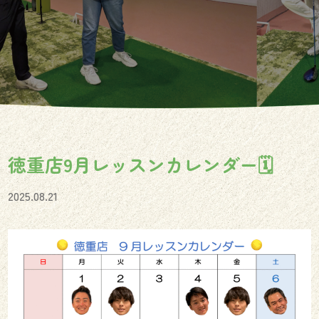
徳重店9月レッスンカレンダー🗓️
2025.08.21