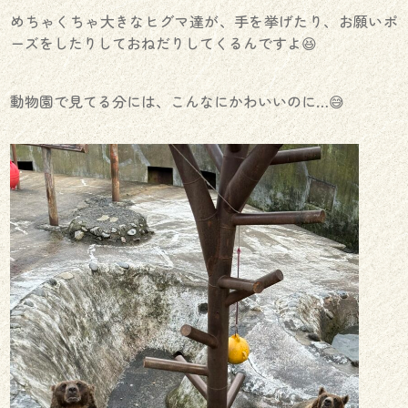
めちゃくちゃ大きなヒグマ達が、手を挙げたり、お願いポ
ーズをしたりしておねだりしてくるんですよ😆
動物園で見てる分には、こんなにかわいいのに…😅