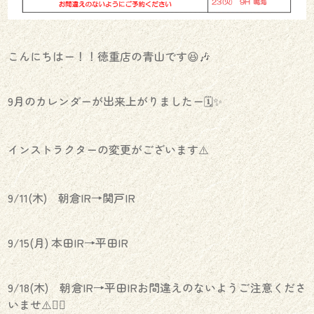
こんにちはー！！徳重店の青山です😆🎶
9月のカレンダーが出来上がりましたー🗓️✨
インストラクターの変更がございます⚠️
9/11(木) 朝倉IR→関戸IR
9/15(月) 本田IR→平田IR
9/18(木) 朝倉IR→平田IRお間違えのないようご注意くださ
いませ⚠️🙇‍♀️