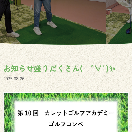
お知らせ盛りだくさん( ﾟ∀ﾟ)✨️
2025.08.26