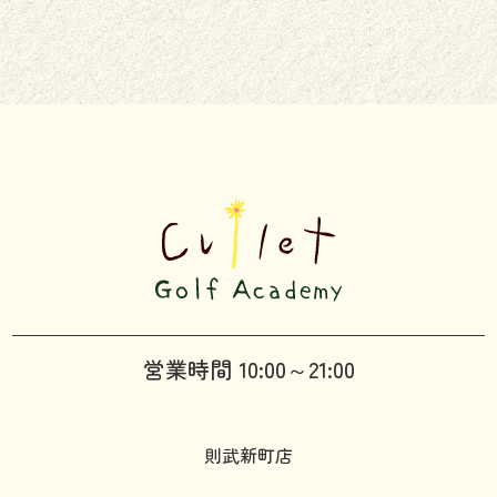
営業時間 10:00～21:00
則武新町店