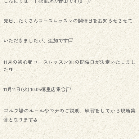
こんにちはー！徳重店の青山です(´0｀)ﾉ
先日、たくさんコースレッスンの開催日をお知らせさせて
いただきましたが、追加です🏳️
11月の初心者コースレッスン9Hの開催日が決定いたしまし
た🔰
11月11日(火) 10:05徳重店集合🏳️
ゴルフ場のルールやマナのご説明、練習をしてから現地集
合となります⛳️