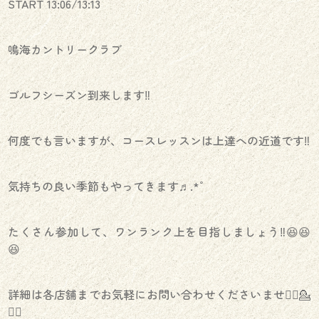
START 13:06/13:13
鳴海カントリークラブ
ゴルフシーズン到来します‼️
何度でも言いますが、コースレッスンは上達への近道です‼️
気持ちの良い季節もやってきます♬.*ﾟ
たくさん参加して、ワンランク上を目指しましょう‼️😆😆
😆
詳細は各店舗までお気軽にお問い合わせくださいませ💁‍♀️💁
💁‍♂️