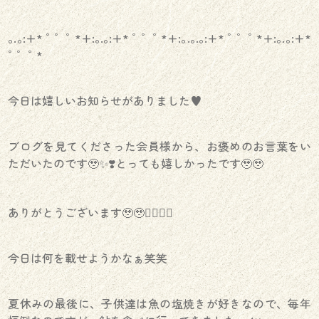
｡.｡:+* ﾟ ゜ﾟ *+:｡.｡:+* ﾟ ゜ﾟ *+:｡.｡.｡:+* ﾟ ゜ﾟ *+:｡.｡:+*
ﾟ ゜ﾟ *
今日は嬉しいお知らせがありました♥️
ブログを見てくださった会員様から、お褒めのお言葉をい
ただいたのです🥹✨️❣️とっても嬉しかったです🥹🥹
ありがとうございます🥹🥹🙇‍♀️🙇‍♀️
今日は何を載せようかなぁ笑笑
夏休みの最後に、子供達は魚の塩焼きが好きなので、毎年