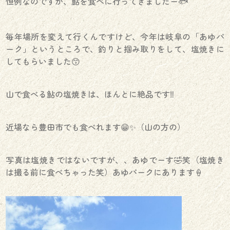
恒例なのですが、鮎を食べに行ってきましたー🐟
毎年場所を変えて行くんですけど、今年は岐阜の「あゆパ
ーク」というところで、釣りと掴み取りをして、塩焼きに
してもらいました😙
山で食べる鮎の塩焼きは、ほんとに絶品です‼️
近場なら豊田市でも食べれます😁✨️（山の方の）
写真は塩焼きではないですが、、あゆでーす🤣笑（塩焼き
は撮る前に食べちゃった笑）あゆパークにあります🍦