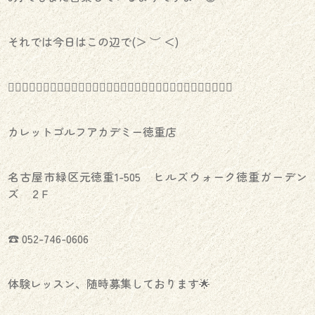
それでは今日はこの辺で(＞ ︶ ＜)
️🏌️‍♀️⛳️🏌️‍♀️⛳️🏌️‍♀️⛳️🏌️‍♀️⛳️🏌️‍♀️⛳️🏌️‍♀️⛳️🏌️‍♀️⛳️🏌️‍♀️⛳️🏌️‍♀️⛳️🏌️‍♀️⛳️🏌️‍♀️
カレットゴルフアカデミー徳重店
名古屋市緑区元徳重1-505 ヒルズウォーク徳重ガーデン
ズ ２F
☎︎ 052-746-0606
体験レッスン、随時募集しております🌟