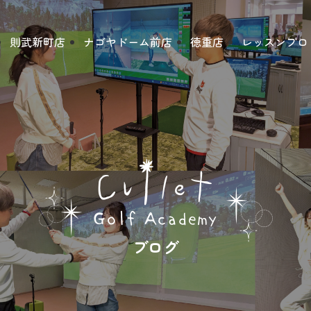
則武新町店
ナゴヤドーム前店
徳重店
レッスンプロ
ブログ