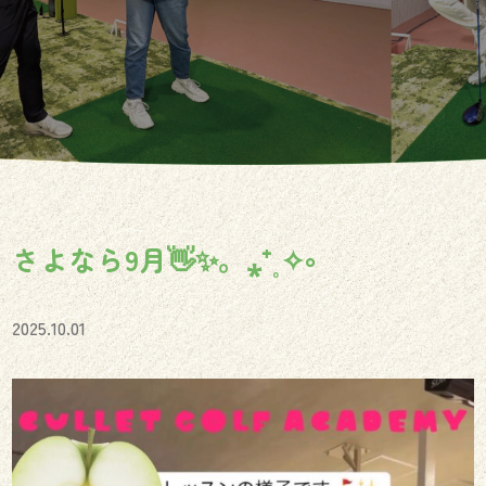
さよなら9月👋✨。⁎⁺˳✧༚
2025.10.01