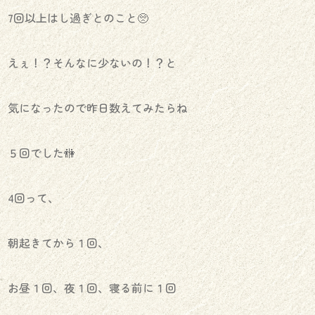
7回以上はし過ぎとのこと🥺
えぇ！？そんなに少ないの！？と
気になったので昨日数えてみたらね
５回でした🚻
4回って、
朝起きてから１回、
お昼１回、夜１回、寝る前に１回