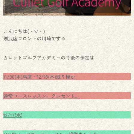
こんにちは(・∇・)
則武店フロントの川崎です☺︎
カレットゴルフアカデミーの今後の予定は
11/30(木)満席・12/18(木)残り僅か
通常コースレッスン。クレセント。
12/17(水)
９Hのハーフコースレッスン。鳴海カントリー。