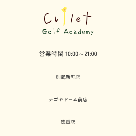
営業時間 10:00～21:00
則武新町店
ナゴヤドーム前店
徳重店