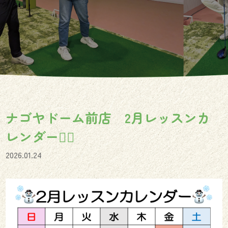
ナゴヤドーム前店 2月レッスンカ
レンダー🏌️‍♀️
2026.01.24