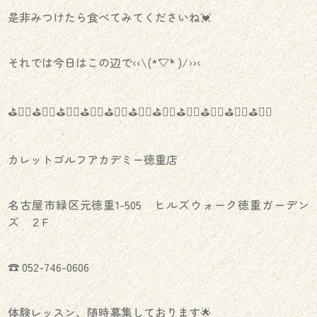
是非みつけたら食べてみてくださいね💓‪
それでは今日はこの辺で‹‹\(*´▽`* )/››‹
⛳️🏌️‍♀️⛳️🏌️‍♀️⛳️🏌️‍♀️⛳️🏌️‍♀️⛳️🏌️‍♀️⛳️🏌️‍♀️⛳️🏌️‍♀️⛳️🏌️‍♀️⛳️🏌️‍♀️⛳️🏌️‍♀️⛳️🏌️‍♀️
カレットゴルフアカデミー徳重店
名古屋市緑区元徳重1-505 ヒルズウォーク徳重ガーデン
ズ ２F
☎︎ 052-746-0606
体験レッスン、随時募集しております🌟