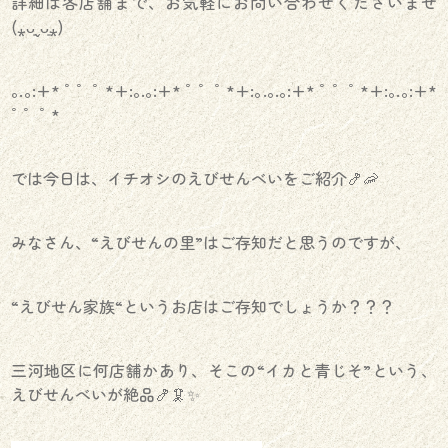
詳細は各店舗まで、お気軽にお問い合わせくださいませ
(⁎ᴗ͈ˬᴗ͈⁎)
｡.｡:+* ﾟ ゜ﾟ *+:｡.｡:+* ﾟ ゜ﾟ *+:｡.｡.｡:+* ﾟ ゜ﾟ *+:｡.｡:+*
ﾟ ゜ﾟ *
では今日は、イチオシのえびせんべいをご紹介🍤🦐
みなさん、“えびせんの里”はご存知だと思うのですが、
“えびせん家族“というお店はご存知でしょうか？？？
三河地区に何店舗かあり、そこの“イカと青じそ”という、
えびせんべいが絶品🍤🦑✨️