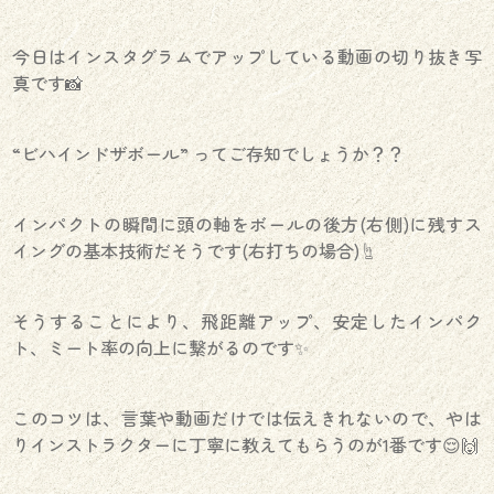
今日はインスタグラムでアップしている動画の切り抜き写
真です📸
“ビハインドザボール” ってご存知でしょうか？？
インパクトの瞬間に頭の軸をボールの後方(右側)に残すス
イングの基本技術だそうです(右打ちの場合)☝️
そうすることにより、飛距離アップ、安定したインパク
ト、ミート率の向上に繋がるのです✨️
このコツは、言葉や動画だけでは伝えきれないので、やは
りインストラクターに丁寧に教えてもらうのが1番です😌🙌