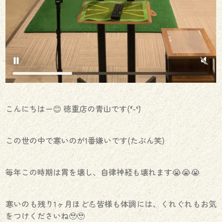
こんにちはー😊 徳重店の青山です(´❛-❛`)
この世の中で寒いのが1番嫌いです(たぶん笑)
毎年この時期は胃を壊し、自律神経も壊れます😭😭😭
寒いのも残り1ヶ月ほど💪皆様も体調には、くれぐれもお気
をつけくださいね🥹🥹