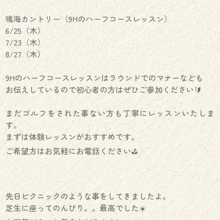
鳴海カントリー（9Hのハーフコースレッスン）
6/25（木）
7/23（木）
8/27（木）
9Hのハーフコースレッスンはラウンドでのマナーなども
お伝えしているので初心者の方はぜひご参加ください🔰
まだゴルフをされた事ない方も丁寧にレッスンいたしま
す。
まずは体験レッスンがおすすめです。
ご希望方はお気軽にお電話ください⛳️
先日ピクニックのような事をしてきましたよ。
芝生に座ってのんびり。。最高でした☀️