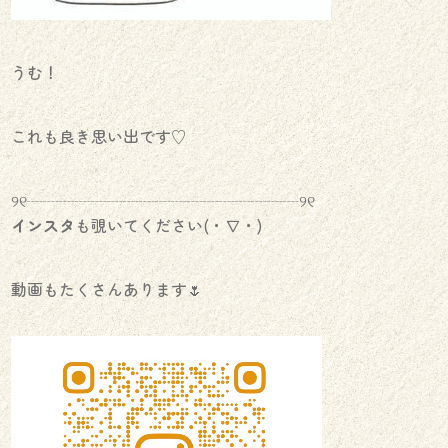
うむ！
これも良き思い出です♡
୨୧┈┈┈┈┈┈┈┈┈┈┈┈┈┈┈┈┈୨୧
インスタ
も覗いてください(・∇・)
動画もたくさんあります🌷