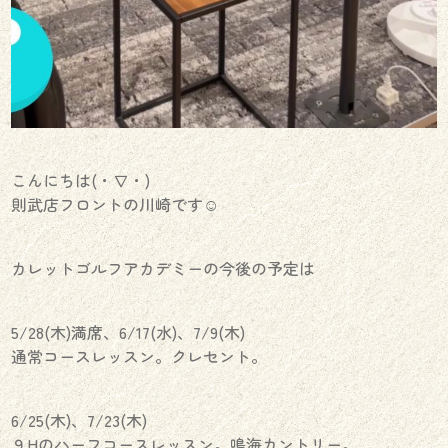
こんにちは(・∇・)
則武店フロントの川崎です☺︎
カレットゴルフアカデミーの今後の予定は
5/28(木)満席、6/17(水)、7/9(木)
通常コースレッスン。クレセント。
6/25(木)、7/23(木)
９Hのハーフコースレッスン。鳴海カントリー。