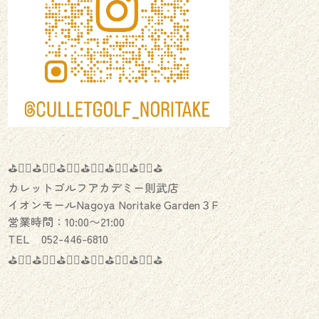
⛳️🏌️‍♂️⛳️🏌️‍♀️⛳️🏌️‍♂️⛳️🏌️‍♀️⛳️🏌️‍♂️⛳️🏌️‍♀️⛳️
カレットゴルフアカデミー則武店
イオンモールNagoya Noritake Garden３F
営業時間：10:00〜21:00
TEL 052-446-6810
⛳️🏌️‍♂️⛳️🏌️‍♀️⛳️🏌️‍♂️⛳️🏌️‍♀️⛳️🏌️‍♂️⛳️🏌️‍♀️⛳️