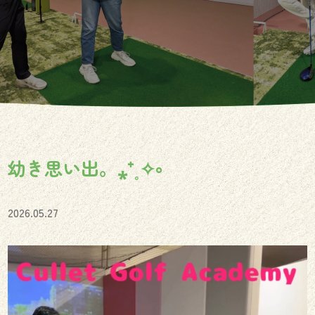
幼き思い出。⁎⁺˳✧༚
2026.05.27