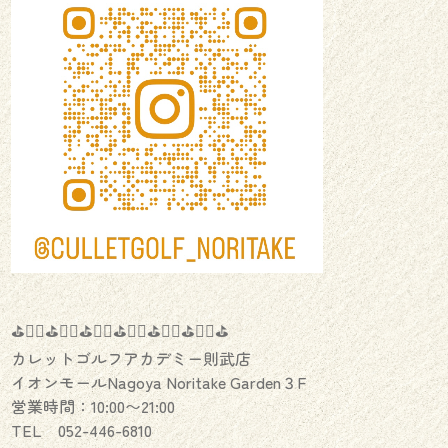
⛳️🏌️‍♂️⛳️🏌️‍♀️⛳️🏌️‍♂️⛳️🏌️‍♀️⛳️🏌️‍♂️⛳️🏌️‍♀️⛳️
カレットゴルフアカデミー則武店
イオンモールNagoya Noritake Garden３F
営業時間：10:00〜21:00
TEL 052-446-6810