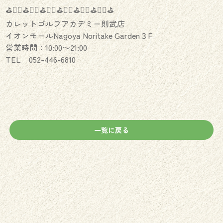
⛳️🏌️‍♂️⛳️🏌️‍♀️⛳️🏌️‍♂️⛳️🏌️‍♀️⛳️🏌️‍♂️⛳️🏌️‍♀️⛳️
カレットゴルフアカデミー則武店
イオンモールNagoya Noritake Garden３F
営業時間：10:00〜21:00
TEL 052-446-6810
一覧に戻る