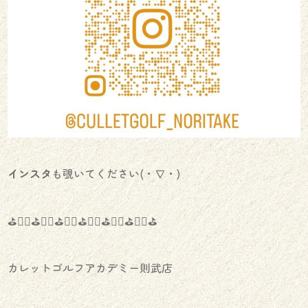
イ
ン
ス
タ
も覗いてください(・∇・)
⛳️🏌️‍♂️⛳️🏌️‍♀️⛳️🏌️‍♂️⛳️🏌️‍♀️⛳️🏌️‍♂️⛳️🏌️‍♀️⛳️
カレットゴルフアカデミー則武店