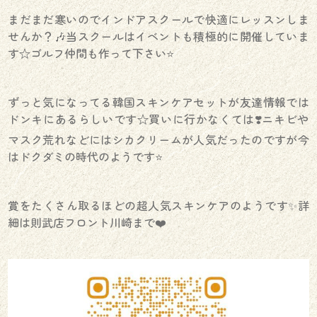
まだまだ寒いのでインドアスクールで快適にレッスンしま
せんか？🎶当スクールはイベントも積極的に開催していま
す☆ゴルフ仲間も作って下さい⭐️
ずっと気になってる韓国スキンケアセットが友達情報では
ドンキにあるらしいです☆買いに行かなくては❣️ニキビや
マスク荒れなどにはシカクリームが人気だったのですが今
はドクダミの時代のようです⭐️
賞をたくさん取るほどの超人気スキンケアのようです✨詳
細は則武店フロント川崎まで❤️