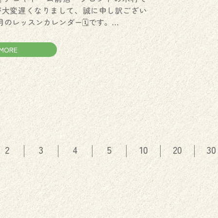
が大変遅くなりまして、誠に申し訳ござい
月のレッスンカレンダー🗓️です。…
MORE
2
3
4
5
10
20
30