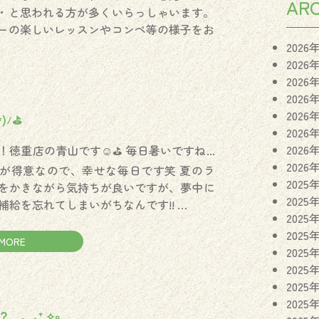
ARC
・と思われる方が多くいらっしゃいます。
ーの楽しいレッスンやコンペ等の様子をお
2026
2026
2026
2026
2026
)ﾉ⛳️
2026
2026
徳重店の青山です☺️⛳️ 毎日暑いですね...
2026
が得意なので、幸せな毎日です笑 夏のラ
2025
をかきながら気持ちが良いですが、夢中に
2025
補給を忘れてしまいがちなんです!! …
2025
2025
MORE
2025
2025
2025
2025
、。⁎⁺˳✧༚