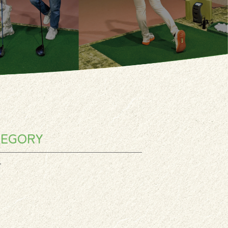
TEGORY
グ