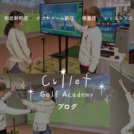
則武新町店
ナゴヤドーム前店
徳重店
レッスンプロ
ブログ