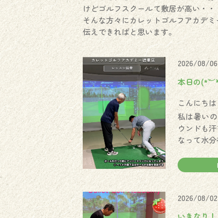
けどゴルフスクールて敷居が高い・・
そんな方々にカレットゴルフアカデミ
伝えできればと思います。
2026/08/06
本日の(*´︶`*
こんにちは！
私は暑いの
ウンドも汗
なって水分
2026/08/02
いきなり！？