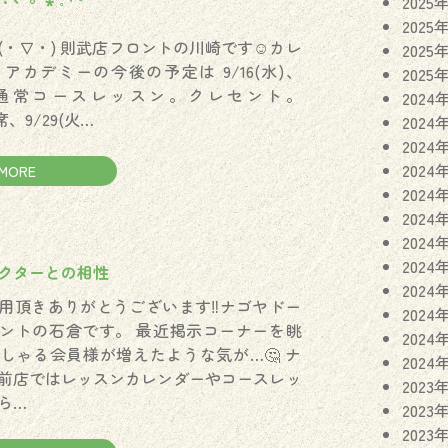
2025
2025
(・∇・) 則武店フロントの川崎です☺︎カレ
2025
アカデミーの今後の予定は 9/16(水)、
2025
(火)通常コースレッスン。クレセント。
2024
席、9/29(火…
2024
2024
2024
MORE
2024
2024
2024
2024
クターとの相性
2024
用頂きありがとうございます‼️ナゴヤドー
2024
ントの石倉です。 最近掲示コーナーを眺
2024
しゃる会員様が増えたような気が…🤔 ナ
2024
前店ではレッスンカレンダーやコースレッ
2023
ら…
2023
2023