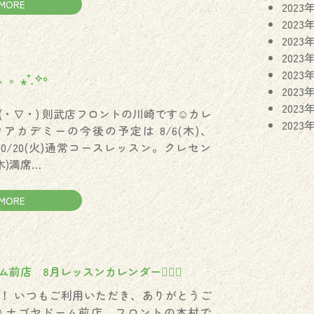
MORE
2023
2023
2023
2023
2023
。⁎⁺˳✧༚
2023
2023
(・∇・) 則武店フロントの川崎です☺︎カレ
2023
アカデミーの今後の予定は 8/6(木)、
)、10/20(火)通常コースレッスン。クレセン
(木)満席…
MORE
前店 8月レッスンカレンダー🏌️‍♀️✨
！ いつもご利用いただき、ありがとうご
 ナゴヤドーム前店 フロントの木村で