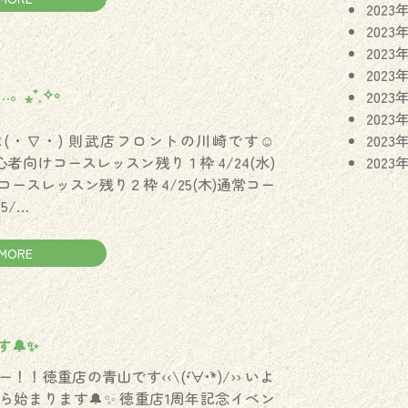
2023
2023
2023
4
2023
。⁎⁺˳✧༚
2023
2023
(・∇・) 則武店フロントの川崎です☺︎
2023
)初心者向けコースレッスン残り１枠 4/24(水)
2023
ースレッスン残り２枠 4/25(木)通常コー
5/…
MORE
4
🔔✨
！徳重店の青山です‹‹\(´•∀•`*)/›› いよ
ら始まります🔔✨ 徳重店1周年記念イベン