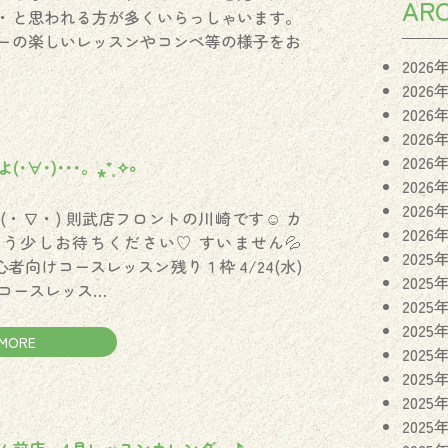
ARC
・と思われる方が多くいらっしゃいます。
ーの楽しいレッスンやコンペ等の様子をお
2026
2026
2026
2026
2026
∀･)･･･️。⁎⁺˳✧༚
2026
2026
(・∇・) 則武店フロントの川崎です☺︎ カ
2026
う少しお待ちください♡ すいません💦
2025
)初心者向けコースレッスン残り１枠 4/24(水)
2025
コースレッス…
2025
2025
MORE
2025
2025
2025
2025