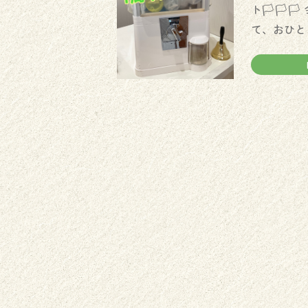
ト🏳️🏳
て、おひとり