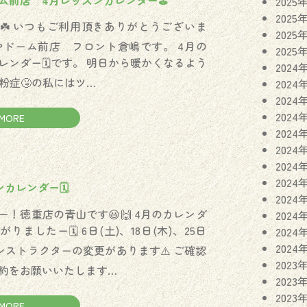
ム前店 4月レッスンカレンダー⛳️
2025
2025
☘️ いつもご利用頂きありがとうございま
2025
ゴヤドーム前店 フロント倉嶋です。 4月の
2025
レンダー🗓️です。 明日から暖かくなるよう
2024
花粉症🤧の私にはツ…
2024
2024
2024
MORE
2024
2024
2024
2024
ンカレンダー🗓
2024
ー！徳重店の青山です😃🙌 4月のカレンダ
2024
りましたー🗓 6日(土)、18日(木)、25日
2024
2024
インストラクターの変更があります⚠️ ご確認
2023
約をお願いいたします…
2023
2023
MORE