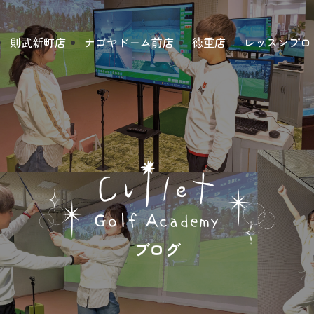
則武新町店
ナゴヤドーム前店
徳重店
レッスンプロ
ブログ