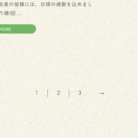
️🏳️ 会員の皆様には、日頃の感謝を込めまし
様1回 …
MORE
1
2
3
→