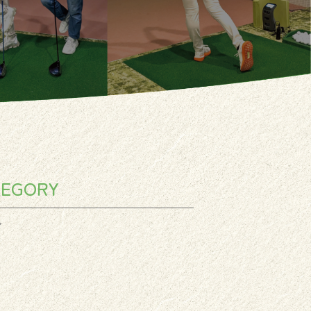
TEGORY
グ