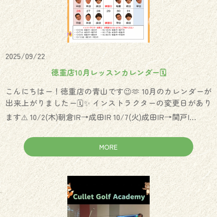
2025/09/22
徳重店10月レッスンカレンダー🗓
こんにちはー！徳重店の青山です😉🫶 10月のカレンダーが
出来上がりましたー🗓✨️ インストラクターの変更日があり
ます⚠️ 10/2(木)朝倉IR→成田IR 10/7(火)成田IR→関戸I…
MORE