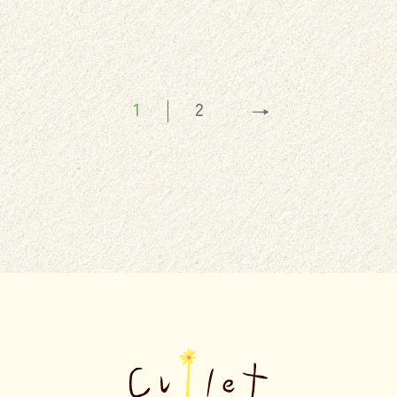
1
2
→