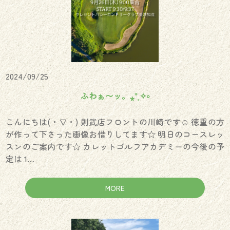
2024/09/25
ふわぁ〜ッ。⁎⁺˳✧༚
こんにちは(・∇・) 則武店フロントの川崎です☺︎ 徳重の方
が作って下さった画像お借りしてます☆ 明日のコースレッ
スンのご案内です☆ カレットゴルフアカデミーの今後の予
定は 1…
MORE