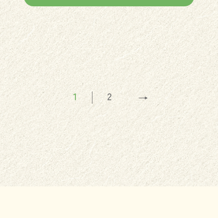
1
2
→