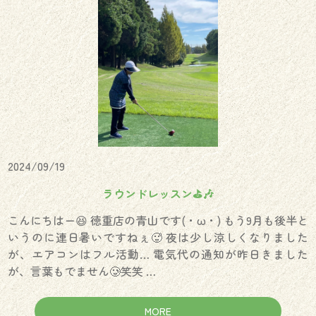
2024/09/19
ラウンドレッスン⛳️🎶
こんにちはー😆 徳重店の青山です(・ω・) もう9月も後半と
いうのに連日暑いですねぇ🥵 夜は少し涼しくなりました
が、エアコンはフル活動… 電気代の通知が昨日きました
が、言葉もでません🥲笑笑 …
MORE