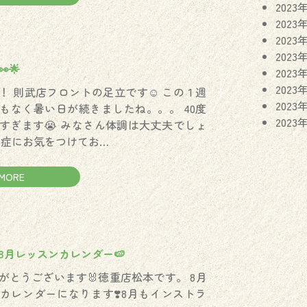
2023
2023
2023
2023
🌟
2023
2023
！ 則武店フロントの足立です☺️ この１週
2023
もなく暑い日が続きましたね。。。 40度
2023
すぎます😭 みなさん体調は大丈夫でしょ
中症にお気をつけてお…
MORE
 8月レッスンカレンダー🍉
がとうございます🐰徳重店松本です。 8月
カレンダーになります❣️8月もインストラ