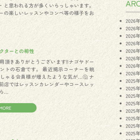
ARC
・と思われる方が多くいらっしゃいます。
ーの楽しいレッスンやコンペ等の様子をお
2026
2026
2026
2026
2026
クターとの相性
2026
用頂きありがとうございます‼️ナゴヤドー
2026
ントの石倉です。 最近掲示コーナーを眺
2026
しゃる会員様が増えたような気が…🤔 ナ
2025
前店ではレッスンカレンダーやコースレッ
2025
ら…
2025
2025
MORE
2025
2025
2025
2025