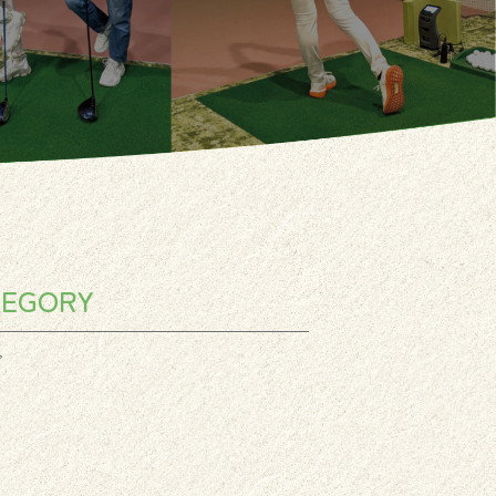
TEGORY
グ