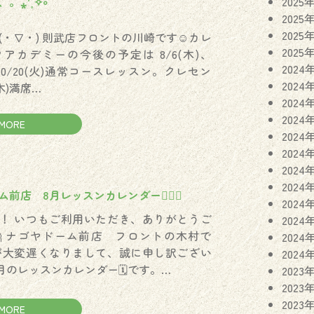
。⁎⁺˳✧༚
2025
2025
2025
(・∇・) 則武店フロントの川崎です☺︎カレ
2025
アカデミーの今後の予定は 8/6(木)、
2024
)、10/20(火)通常コースレッスン。クレセン
2024
(木)満席…
2024
2024
MORE
2024
2024
2024
2024
前店 8月レッスンカレンダー🏌️‍♀️✨
2024
！ いつもご利用いただき、ありがとうご
2024
 ナゴヤドーム前店 フロントの木村で
2024
が大変遅くなりまして、誠に申し訳ござい
2024
月のレッスンカレンダー🗓️です。…
2023
2023
2023
MORE