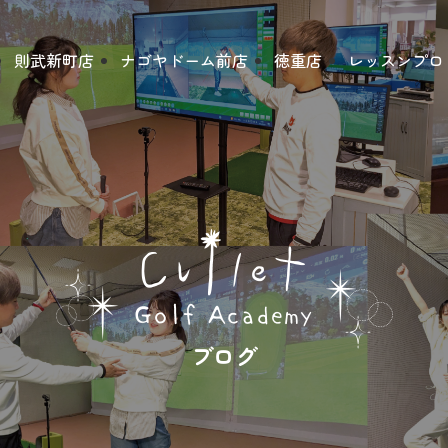
則武新町店
ナゴヤドーム前店
徳重店
レッスンプロ
ブログ