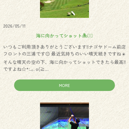
2026/05/11
海に向かってショット🏝️🏌️‍♀️
いつもご利用頂きありがとうございます‼️ナゴヤドーム前店
フロントの三浦です😊 最近気持ちのいい晴天続きですね☀️
そんな晴天の空の下、海に向かってショットできたら最高‼️
ですよね☆*:.｡. o(≧…
MORE