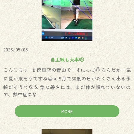
2026/05/08
自主練も大事🫡
こんにちはー!! 徳重店の青山でーす(｡ᵕᴗᵕ｡)✋ なんだか一気
に夏が来そうですね😀☀️ 5月で30度の日がたくさん出る予
報だそうで💦💦 急な暑さには、まだ体が慣れていないの
で、熱中症にな…
MORE