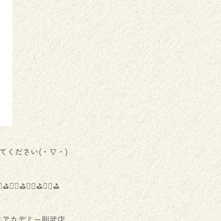
てください(・∇・)
♂️⛳️🏌️‍♀️⛳️🏌️‍♂️⛳️🏌️‍♀️⛳️
フアカデミー則武店