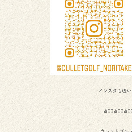
インスタ
も覗い
⛳️🏌️‍♂️⛳️🏌️‍♀️⛳️🏌️‍
カレットゴル