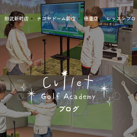
則武新町店
ナゴヤドーム前店
徳重店
レッスンプロ
ブログ