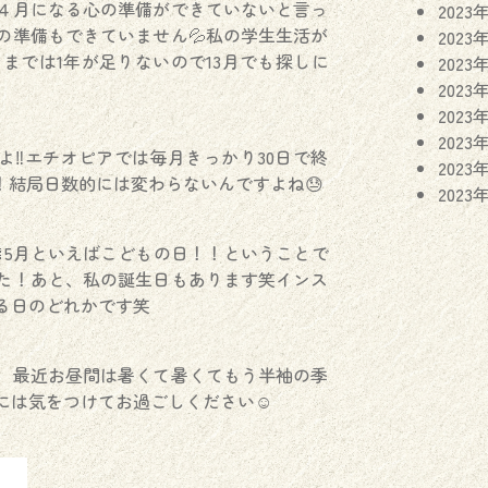
４月になる心の準備ができていないと言っ
2023
の準備もできていません💦私の学生生活が
2023
までは1年が足りないので13月でも探しに
2023
2023
2023
2023
よ‼︎エチオピアでは毎月きっかり30日で終
2023
！結局日数的には変わらないんですよね😓
2023
5月といえばこどもの日！！ということで
た！あと、私の誕生日もあります笑インス
る日のどれかです笑
、最近お昼間は暑くて暑くてもう半袖の季
には気をつけてお過ごしください☺️