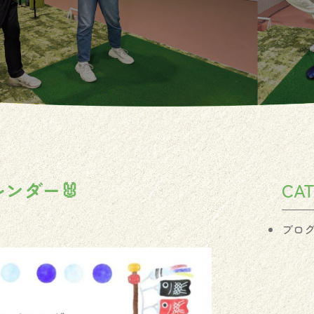
ンダー🐰
CA
ブロ