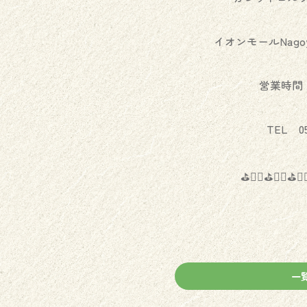
イオンモールNagoya 
営業時間：1
TEL 05
⛳️🏌️‍♂️⛳️🏌️‍♀️⛳️🏌️‍
一