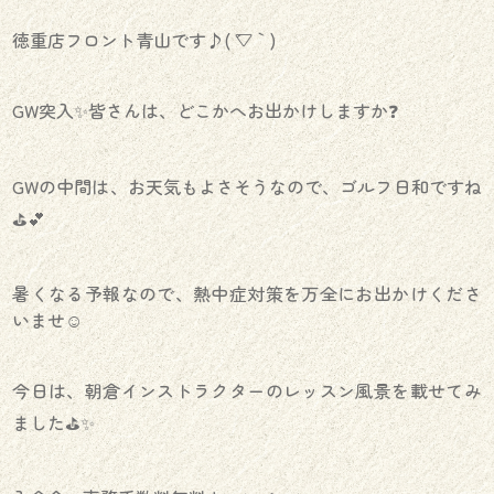
徳重店フロント青山です♪( ´▽｀)
GW突入✨皆さんは、どこかへお出かけしますか❓
GWの中間は、お天気もよさそうなので、ゴルフ日和ですね
⛳️💕
暑くなる予報なので、熱中症対策を万全にお出かけくださ
いませ☺️
今日は、朝倉インストラクターのレッスン風景を載せてみ
ました⛳️✨