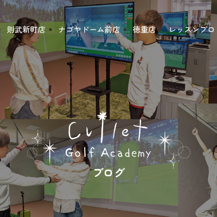
則武新町店
ナゴヤドーム前店
徳重店
レッスンプロ
ブログ