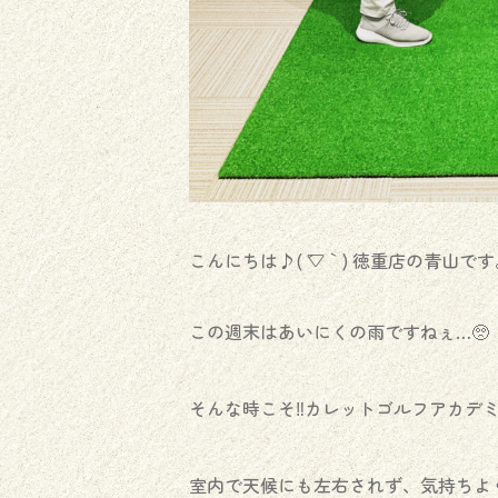
こんにちは♪( ´▽｀) 徳重店の青山です
この週末はあいにくの雨ですねぇ…🥺
そんな時こそ‼️カレットゴルフアカデミー⛳
室内で天候にも左右されず、気持ちよ