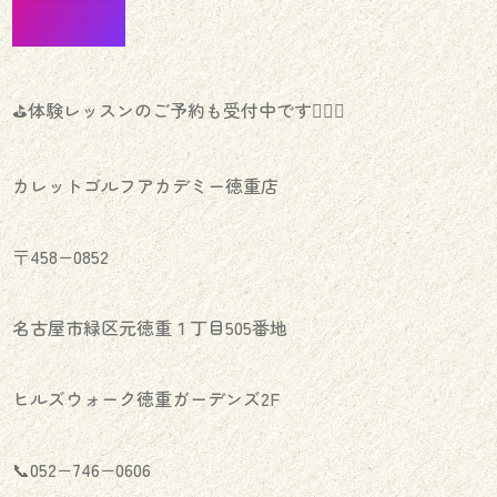
⛳️体験レッスンのご予約も受付中です🏌🏻‍♀️
カレットゴルフアカデミー徳重店
〒458−0852
名古屋市緑区元徳重１丁目505番地
ヒルズウォーク徳重ガーデンズ2F
📞052−746−0606