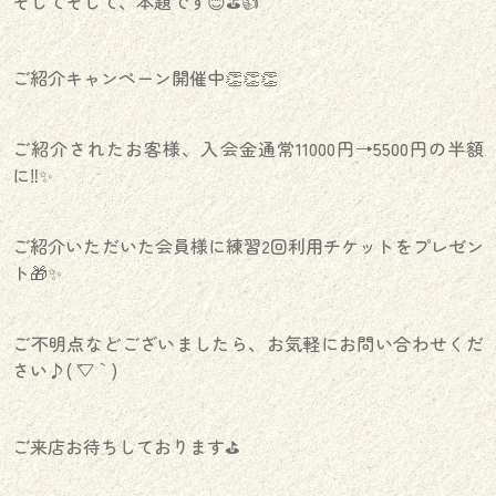
そしてそして、本題です😊⛳️👍
ご紹介キャンペーン開催中👏👏👏
ご紹介されたお客様、入会金通常11000円→5500円の半額
に‼️✨
ご紹介いただいた会員様に練習2回利用チケットをプレゼン
ト🎁✨
ご不明点などございましたら、お気軽にお問い合わせくだ
さい♪( ´▽｀)
ご来店お待ちしております⛳️