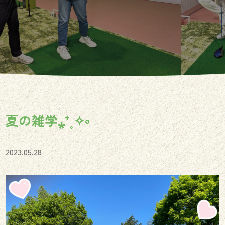
夏の雑学⁎⁺˳✧༚
2023.05.28