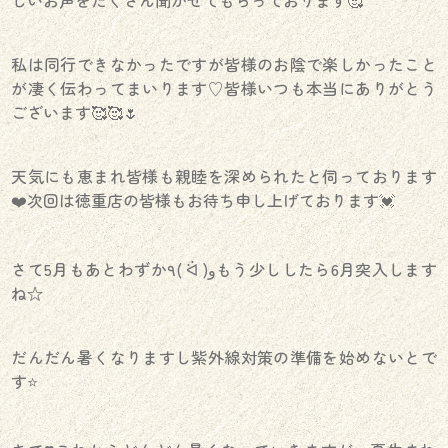
しいお声をたくさん聞かせてもらっております🥰
私は同行できなかったですが皆様のお陰で楽しかったこと
が凄く伝わってまいります♡皆様いつも本当にありがとう
ございます🥰🥰🌷
天気にも恵まれ皆様も親睦を深められたと伺っております
❤️次回は徳重店の皆様もお待ち申し上げております💓
さて5月もあとわずか٩( ᐛ )وもう少ししたら6月突入します
ね☆
だんだん暑くなりますし紫外線対策の準備を始めないとで
す⭐️