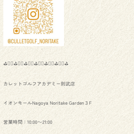
⛳️🏌️‍♂️⛳️🏌️‍♀️⛳️🏌️‍♂️⛳️🏌️‍♀️⛳️🏌️‍♂️⛳️🏌️‍♀️⛳️
カレットゴルフアカデミー則武店
イオンモールNagoya Noritake Garden３F
営業時間：10:00〜21:00