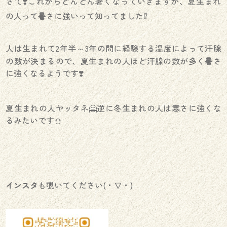
さて❣️これからどんどん暑くなっていきますが、夏生まれ
の人って暑さに強いって知ってました⁉️
人は生まれて2年半～3年の間に経験する温度によって汗腺
の数が決まるので、夏生まれの人ほど汗腺の数が多く暑さ
に強くなるようです❣️
夏生まれの人ヤッタネ🤗逆に冬生まれの人は寒さに強くな
るみたいです⛄️
インスタ
も覗いてください(・∇・)