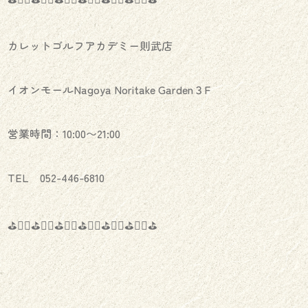
カレットゴルフアカデミー則武店
イオンモールNagoya Noritake Garden３F
営業時間：10:00〜21:00
TEL 052-446-6810
⛳️🏌️‍♂️⛳️🏌️‍♀️⛳️🏌️‍♂️⛳️🏌️‍♀️⛳️🏌️‍♂️⛳️🏌️‍♀️⛳️