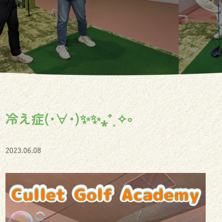
冷え症(･∀･)✨✨⁎⁺˳✧༚
2023.06.08