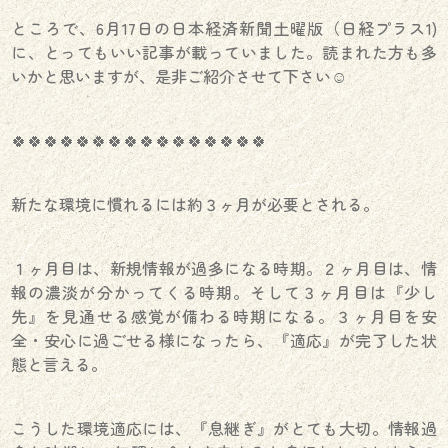
ところで、6月17日の日本経済新聞土曜版（日経プラス1)
に、とってもいい記事が載っていました。読まれた方も多
いかと思いますが、是非ご紹介させて下さい☺️
🍀🍀🍀🍀🍀🍀🍀🍀🍀🍀🍀🍀🍀🍀🍀🍀
新たな環境に慣れるには約３ヶ月が必要とされる。
１ヶ月目は、新規情報が過多になる時期。２ヶ月目は、情
報の濃淡が分かってくる時期。そして３ヶ月目は『少し
先』を見通せる感覚が備わる時期になる。３ヶ月目を安
全・安心に過ごせる様になったら、『適応』が完了した状
態と言える。
こうした環境適応には、『息継ぎ』がとても大切。情報過