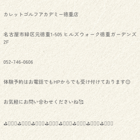
カレットゴルフアカデミー徳重店
名古屋市緑区元徳重1-505 ヒルズウォーク徳重ガーデンズ
2F
052-746-0606
体験予約はお電話でもHPからでも受け付けております😊
お気軽にお問い合わせくださいね🥰
⛳️🏌🏻‍♀️⛳️🏌🏻‍♀️⛳️🏌🏻‍♀️⛳️🏌🏻‍♀️⛳️🏌🏻‍♀️⛳️🏌🏻‍♀️⛳️🏌🏻‍♀️⛳️🏌🏻‍♀️