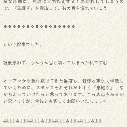
多な時期に、無理に全力疾走すると息切れしてしまうの
で、『息継ぎ』を意識して、数カ月を慣れていこう。
🍀🍀🍀🍀🍀🍀🍀🍀🍀🍀🍀🍀🍀🍀🍀🍀
という記事でした。
読後思わず、うんうん🤔と頷いてしまった私です😆
オープンから駆け抜けてきた当店も、皆様と末永く伴走し
ていくために、スタッフそれぞれが上手く『息継ぎ』しな
がら走っていけたらと思っております。至らぬ点もあるか
と思いますが、今後とも宜しくお願いいたします✨
⛳️🏌🏻‍♀️⛳️🏌🏻‍♀️⛳️🏌🏻‍♀️⛳️🏌🏻‍♀️⛳️🏌🏻‍♀️⛳️🏌🏻‍♀️⛳️🏌🏻‍♀️⛳️🏌🏻‍♀️