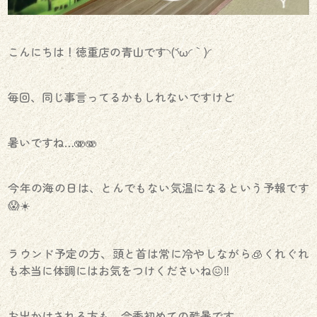
こんにちは！徳重店の青山です◝(´◝ω◜｀)◜
毎回、同じ事言ってるかもしれないですけど
暑いですね…🫨🫨
今年の海の日は、とんでもない気温になるという予報です
😱☀️
ラウンド予定の方、頭と首は常に冷やしながら🧊くれぐれ
も本当に体調にはお気をつけくださいね😖‼️
お出かけされる方も、今季初めての酷暑です。