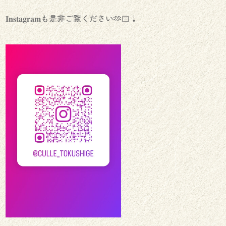
𝐈𝐧𝐬𝐭𝐚𝐠𝐫𝐚𝐦も是非ご覧ください‪🫶🏻️↓