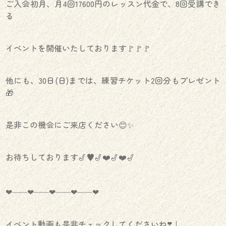
ご入会初月、月4回17600円のレッスン代金で、8回受講でき
る
イベントを開催いたしております🚩🚩🚩
他にも、30日(日)までは、練習チケット2回分もプレゼント
🎁
是非この機会にご来店ください😊✨
お待ちしております🎷♥️🎷❤️🎷❤️🎷
‪‪❤︎‬┈┈┈‪‪❤︎‬┈┈┈‪‪❤︎‬┈┈┈‪‪❤︎‬┈┈┈‪‪❤︎‬
イベント動画も是非チェックしてくださいね❣️↓