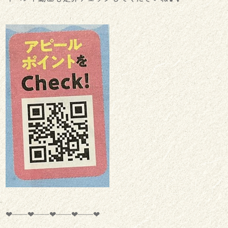
‪‪❤︎‬┈┈┈‪‪❤︎‬┈┈┈‪‪❤︎‬┈┈┈‪‪❤︎‬┈┈┈‪‪❤︎‬