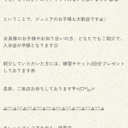
ということで、ジュニアのお子様も大歓迎です⛳️✨
会員様のお子様やお知り合いの方、どなたでもご紹介で、
入会金が半額となります😌
紹介していただいた方には、練習チケット2回分プレゼント
しております🎁
是非、ご来店お待ちしております💐٩(´ᗜ`*)و🎉
⛳️🏌️‍♀️⛳️🏌️‍♀️⛳️🏌️‍♀️⛳️🏌️‍♀️⛳️🏌️‍♀️⛳️🏌️‍♀️⛳️🏌️‍♀️⛳️🏌️‍♀️⛳️🏌️‍♀️⛳️🏌️‍♀️⛳️
カレットゴルフアカデミー徳重店