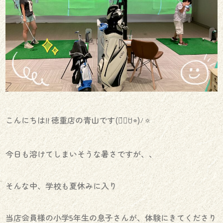
こんにちは!! 徳重店の青山です(๑́⌯ꇴ⌯)ﾉ🔅
今日も溶けてしまいそうな暑さですが、、
そんな中、学校も夏休みに入り
当店会員様の小学5年生の息子さんが、体験にきてくださり