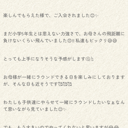
楽しんでもらえた様で、ご入会されました😊✨
まだ小学5年生とは思えない力強さで、お母さんの飛距離に
負けないくらい飛んでいました😍!! 私達もビックリ😅😅
とっても上手になりそうな予感がします🤔☝️
お母様が一緒にラウンドできる日を楽しみにしております
が、そんな日も近そうです🥰🥰🥰
わたしも子供達にやらせて一緒にラウンドしたいなぁなん
て思いながら見ていました😌✨
でも、もう大きいのでやってくれないと思いますが😂😂