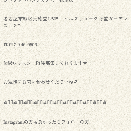
名古屋市緑区元徳重1-505 ヒルズウォーク徳重ガーデン
ズ ２F
☎︎ 052-746-0606
体験レッスン、随時募集しております🌟
お気軽にお問い合わせくださいね💕
⛳️🏌️‍♀️⛳️🏌️‍♀️⛳️🏌️‍♀️⛳️🏌️‍♀️⛳️🏌️‍♀️⛳️🏌️‍♀️⛳️🏌️‍♀️⛳️🏌️‍♀️⛳️🏌️‍♀️⛳️🏌️‍♀️⛳️
𝐈𝐧𝐬𝐭𝐚𝐠𝐫𝐚𝐦の方も良かったらフォローの方