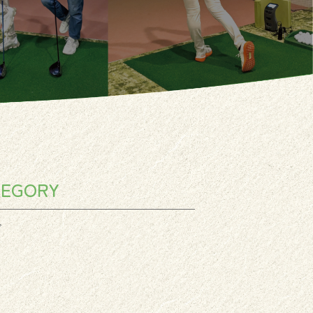
TEGORY
グ