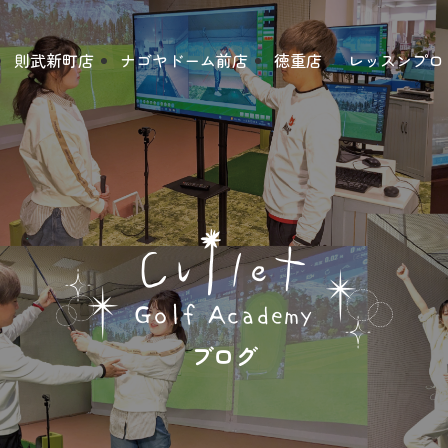
則武新町店
ナゴヤドーム前店
徳重店
レッスンプロ
ブログ