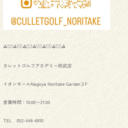
⛳️🏌️‍♂️⛳️🏌️‍♀️⛳️🏌️‍♂️⛳️🏌️‍♀️⛳️🏌️‍♂️⛳️🏌️‍♀️⛳️
カレットゴルフアカデミー則武店
イオンモールNagoya Noritake Garden３F
営業時間：10:00〜21:00
TEL 052-446-6810