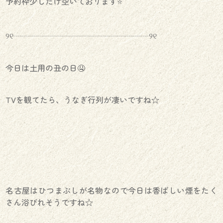
予約枠少しだけ空いております⭐️
୨୧┈┈┈┈┈┈┈┈┈┈┈┈┈┈┈┈┈୨୧
今日は土用の丑の日🤤
TVを観てたら、うなぎ行列が凄いですね☆
名古屋はひつまぶしが名物なので今日は香ばしい煙をたく
さん浴びれそうですね☆