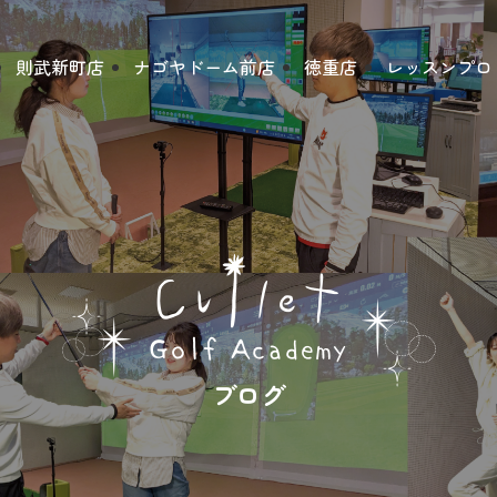
則武新町店
ナゴヤドーム前店
徳重店
レッスンプロ
ブログ