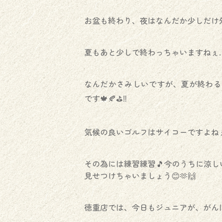
お盆も終わり、夜はなんだか少しだけ
夏もあと少しで終わっちゃいますねぇ
なんだかさみしいですが、夏が終わる
です🍁🍂⛳️‼️
気候の良いゴルフはサイコーですよねぇ
その為には練習練習🎵今のうちに涼
見せつけちゃいましょう😊🫶🙌
徳重店では、今日もジュニアが、がんば