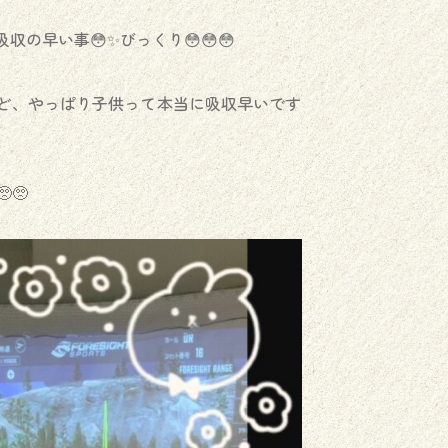
の早い事😳✨びっくり😳😳😳
ど、やっぱり子供って本当に吸収早いです
🥺