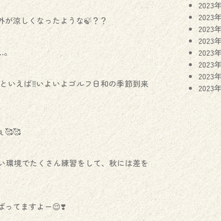
2023
2023
外が涼しくなったような🍃？？
2023
2023
…。
2023
2023
2023
といえば‼️いよいよゴルフ日和の季節到来
2023
🥰
しい環境でたくさん練習をして、秋には差を
ってますよー😌❣️