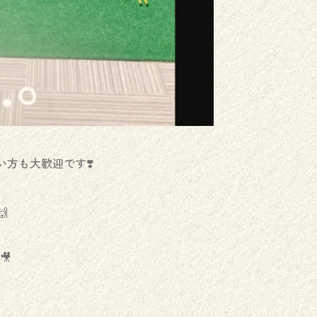
方も大歓迎です❣️

🎥