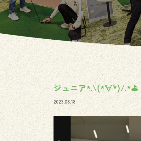
ジュニア*.\(*´∀`*)/.*⛳️
2023.08.18