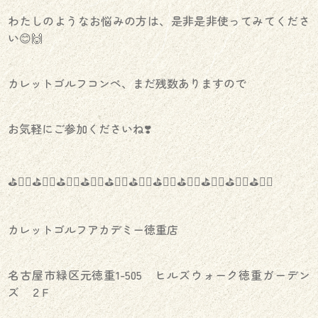
わたしのようなお悩みの方は、是非是非使ってみてくださ
い😊🙌
カレットゴルフコンペ、まだ残数ありますので
お気軽にご参加くださいね❣️
⛳️🏌️‍♀️⛳️🏌️‍♀️⛳️🏌️‍♀️⛳️🏌️‍♀️⛳️🏌️‍♀️⛳️🏌️‍♀️⛳️🏌️‍♀️⛳️🏌️‍♀️⛳️🏌️‍♀️⛳️🏌️‍♀️⛳️🏌️‍♀️
カレットゴルフアカデミー徳重店
名古屋市緑区元徳重1-505 ヒルズウォーク徳重ガーデン
ズ ２F