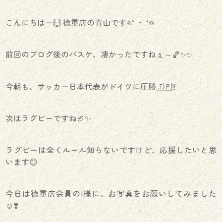
こんにちはー🙌 徳重店の青山です𖦹‎’ ‐ ‘𖦹‎‎
前回のブログ後のバスケ、凄かったですねぇ～🏀✨️✨️
今朝も、サッカー日本代表がドイツに圧勝🇯🇵‼️
次はラグビーですね🏉✨
ラグビーは全くルール知らないですけど、応援したいと思
います😊
今日は徳重店会員のI様に、お写真をお願いしてみました
☺️❣️