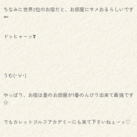
ちなみに世界2位のお宿だと、お部屋にサメおるらしいです
🦈
ドッヒャーッ❣️
うむ(･∀･)
やっぱり、お宿は畳のお部屋が1番のんびり出来て最強です
☆
でもカレットゴルフアカデミーにも来て下さいねぇーッ♡