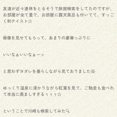
友達が近々連休をとるそうで旅館検索をしてたのですが、
お部屋が全て畳で、お部屋に露天風呂も付いてて、すっご
く和テイスト☆
画像を見せてもらって、あまりの豪華っぷりに
いいなぁいいなぁーッ
と思わずヨダレを垂らしながら見ておりました🤤
ゆっくり温泉に浸かりながら紅葉を見て、ご馳走も食べれ
て本当に羨ましすぎるぅぅぅ☆
ということで川崎も検索してみた🔍