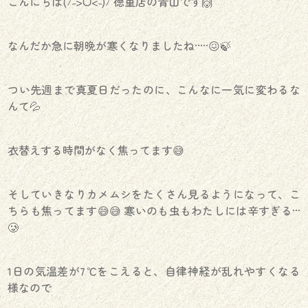
こんにちは(ﾉ˶>ᗜ​<˵)ﾉ 徳重店の青山です🙌
なんだか急に朝晩が寒くなりましたね·····😖🍃
つい先週まで真夏日だったのに、こんなに一気に変わるな
んて💦
衣替えする時間がなく焦ってます😅
そしていきなりカメムシをたくさん見るようになって、こ
ちらも焦ってます😅😅 寒いのも虫もわたしには辛すぎる···
🥲
1日の気温差が7℃をこえると、自律神経が乱れやすくなる
様なので