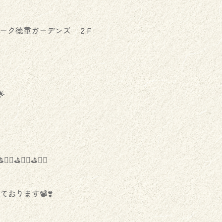
ォーク徳重ガーデンズ ２F

️🏌️‍♀️⛳️🏌️‍♀️⛳️🏌️‍♀️
稿しております📽❣️