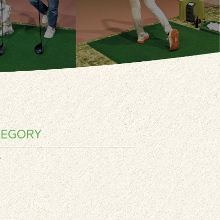
TEGORY
グ