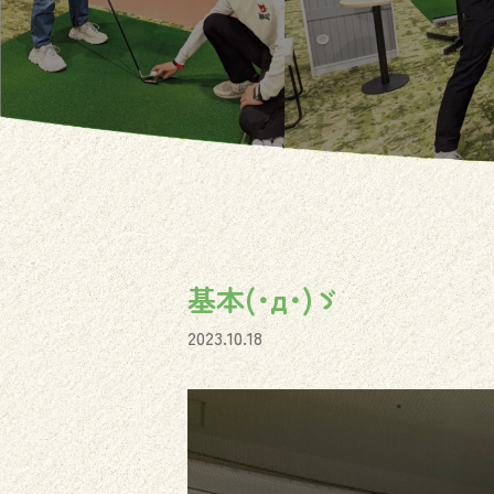
基本(･д･)ゞ‎
2023.10.18