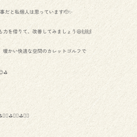
事だと私個人は思っています🫡✨️
力を借りて、改善してみましょう😆🙌🙌
、暖かい快適な空間のカレットゴルフで
⛳️
️🏌️‍♀️⛳️🏌️‍♀️⛳️🏌️‍♀️