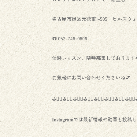
名古屋市緑区元徳重1-505 ヒルズウ
☎︎ 052-746-0606
体験レッスン、随時募集しております
お気軽にお問い合わせくださいね💕
⛳️🏌️‍♀️⛳️🏌️‍♀️⛳️🏌️‍♀️⛳️🏌️‍♀️⛳️🏌️‍♀️⛳️🏌️‍♀️⛳️🏌️‍♀️⛳️🏌️‍♀️⛳
𝐈𝐧𝐬𝐭𝐚𝐠𝐫𝐚𝐦では最新情報や動画も投