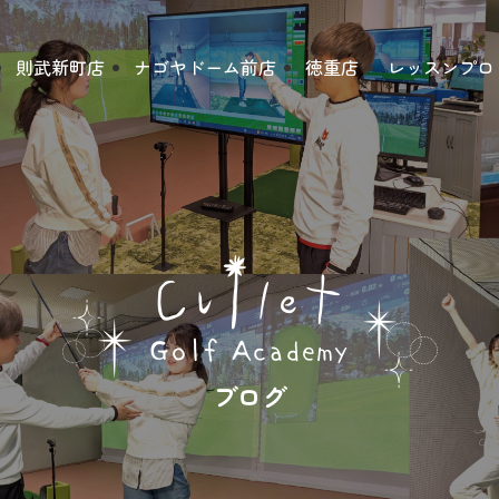
則武新町店
ナゴヤドーム前店
徳重店
レッスンプロ
ブログ