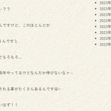
2023
2023
～？？
2023
2023
んですけど、このほとんどが
2023
2023
2023
うんです☝️
2023
どもろもろ…
長年やってるけどなんだか伸びないなァ～
れる事がたくさんあるんです🤩✨️
いはず！！