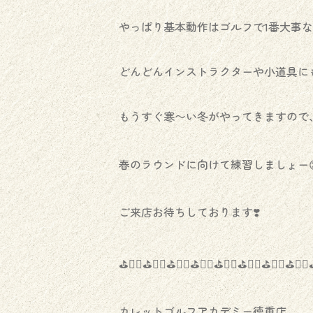
やっぱり基本動作はゴルフで1番大事な
どんどんインストラクターや小道具にも
もうすぐ寒〜い冬がやってきますので
春のラウンドに向けて練習しましょー😊
ご来店お待ちしております❣️
⛳️🏌️‍♀️⛳️🏌️‍♀️⛳️🏌️‍♀️⛳️🏌️‍♀️⛳️🏌️‍♀️⛳️🏌️‍♀️⛳️🏌️‍♀️⛳️🏌️‍♀️⛳
カレットゴルフアカデミー徳重店