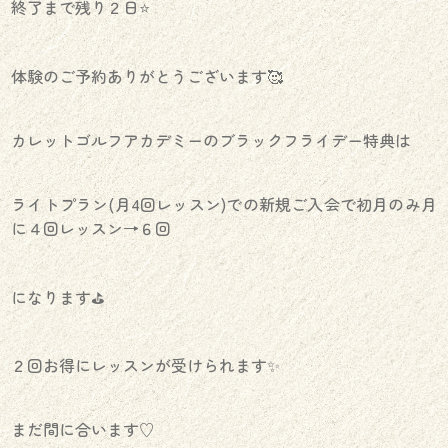
終了まで残り２日⭐️
体験のご予約ありがとうございます🥰
カレットゴルフアカデミーのブラックフライデー特典は
ライトプラン(月4回レッスン)での新規ご入会で初月のみ月
に４回レッスン→６回
になります⛳️
２回お得にレッスンが受けられます✨
まだ間に合います♡