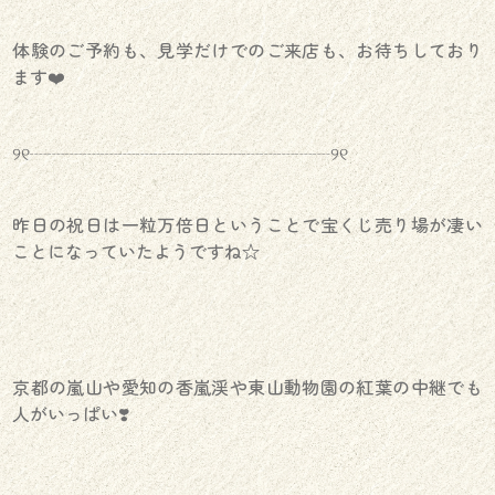
体験のご予約も、見学だけでのご来店も、お待ちしており
ます❤️
୨୧┈┈┈┈┈┈┈┈┈┈┈┈┈┈┈┈┈୨୧
昨日の祝日は一粒万倍日ということで宝くじ売り場が凄い
ことになっていたようですね☆
京都の嵐山や愛知の香嵐渓や東山動物園の紅葉の中継でも
人がいっぱい❣️