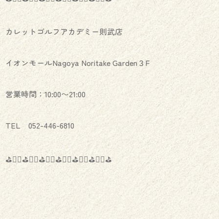
カレットゴルフアカデミー則武店
イオンモールNagoya Noritake Garden３F
営業時間：10:00〜21:00
TEL 052-446-6810
⛳️🏌️‍♂️⛳️🏌️‍♀️⛳️🏌️‍♂️⛳️🏌️‍♀️⛳️🏌️‍♂️⛳️🏌️‍♀️⛳️