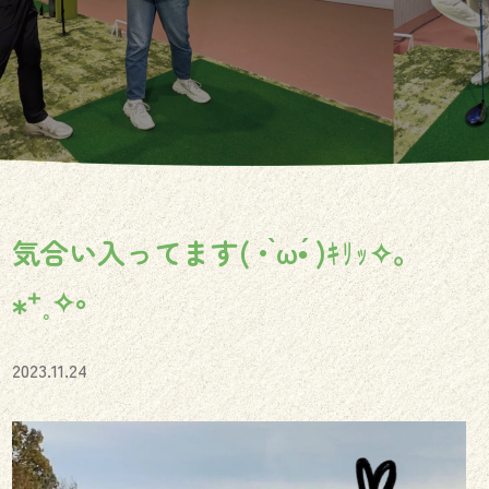
気合い入ってます( • ̀ω•́ )ｷﾘｯ✧。
⁎⁺˳✧༚
2023.11.24