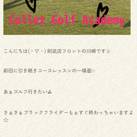
こんにちは(・∇・) 則武店フロントの川崎です☺︎
前回に引き続きコースレッスンの一場面✨
あぁゴルフ行きたい⛳️
さぁさぁブラックフライデーもぉすぐ終わっちゃいますよ
☆