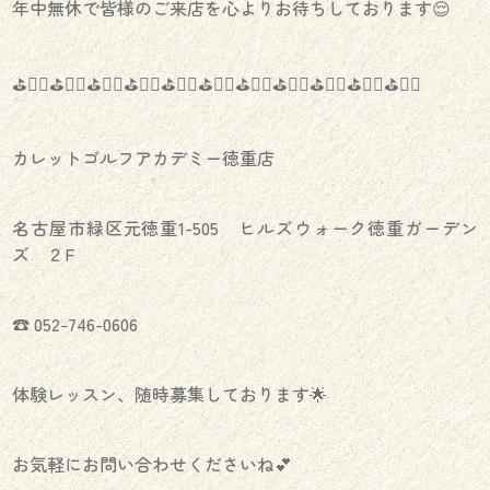
年中無休で皆様のご来店を心よりお待ちしております😌
⛳️🏌️‍♀️⛳️🏌️‍♀️⛳️🏌️‍♀️⛳️🏌️‍♀️⛳️🏌️‍♀️⛳️🏌️‍♀️⛳️🏌️‍♀️⛳️🏌️‍♀️⛳️🏌️‍♀️⛳️🏌️‍♀️⛳️🏌️‍♀️
カレットゴルフアカデミー徳重店
名古屋市緑区元徳重1-505 ヒルズウォーク徳重ガーデン
ズ ２F
☎︎ 052-746-0606
体験レッスン、随時募集しております🌟
お気軽にお問い合わせくださいね💕