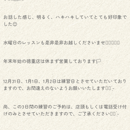
お話した感じ、明るく、ハキハキしていてとても好印象で
した😊
水曜日のレッスンも是非是非お越しくださいませ🙇‍♂️🙇‍♀️⛳️
年末年始の徳重店は休まず営業しております🏳️
12月31日、1月1日、1月2日は練習日とさせていただいており
ますので、お間違えのないようお願いいたします🙇‍♀️ ̖́-
尚、この3日間の練習のご予約は、店頭もしくは電話受け付
けのみとさせていただきますので、ご了承ください🙇‍♀️ ̖́-