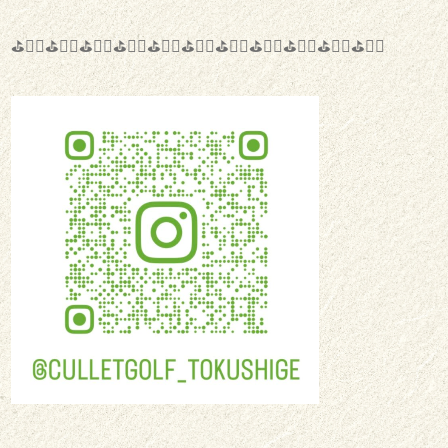
⛳️🏌️‍♀️⛳️🏌️‍♀️⛳️🏌️‍♀️⛳️🏌️‍♀️⛳️🏌️‍♀️⛳️🏌️‍♀️⛳️🏌️‍♀️⛳️🏌️‍♀️⛳️🏌️‍♀️⛳️🏌️‍♀️⛳️🏌️‍♀️