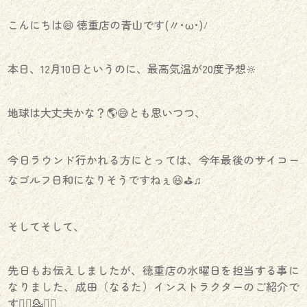
こんにちは😄 徳重店の青山です(〃･ω･)ﾉ
本日、12月10日というのに、最高気温が20度予想‪🔆‬
地球は大丈夫かな？🌎😅とも思いつつ、
今日ラウンド行かれる方にとっては、今年最後のサイコー
なゴルフ日和になりそうですねぇ😆⛳️♫
そしてそして、
先日もお伝えしましたが、徳重店の水曜日を担当する事に
なりました、成田（なるた）インストラクターのご紹介で
す💁‍♀️💁💁‍♂️