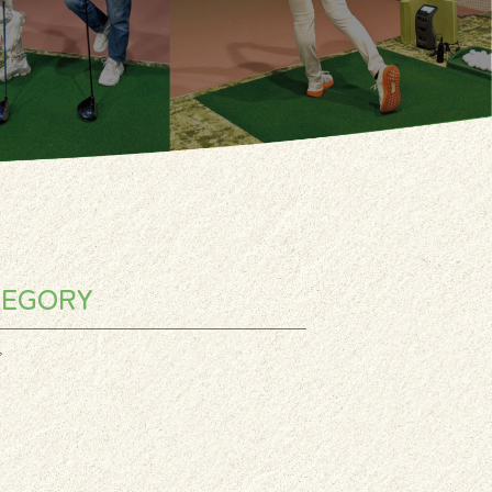
TEGORY
グ