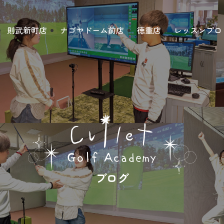
則武新町店
ナゴヤドーム前店
徳重店
レッスンプロ
ブログ