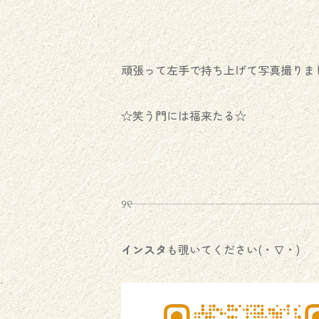
頑張って左手で持ち上げて写真撮りまし
☆笑う門には福来たる☆
୨୧┈┈┈┈┈┈┈┈┈┈┈┈┈┈┈┈┈
インスタ
も覗いてください(・∇・)