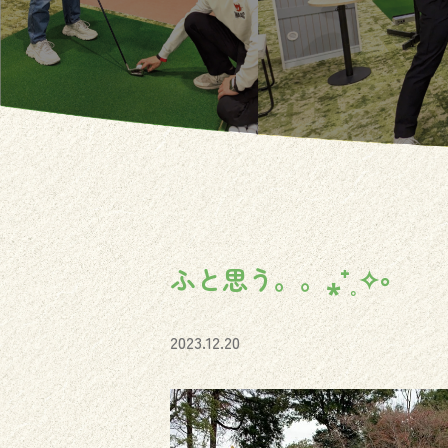
ふと思う。。⁎⁺˳✧༚
2023.12.20