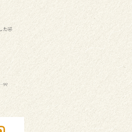
た🤣
୨୧