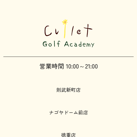
営業時間 10:00～21:00
則武新町店
ナゴヤドーム前店
徳重店