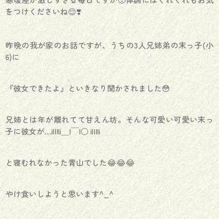
をつけくださいね😌❣️
昨晩の我が家のお話ですが、うちの3人兄姉弟の末っ子(小
6)に
『彼女できたよ』といきなり聞かされました😳
兄姉とは年が離れてて甘えん坊。そんな可愛い可愛い末っ
子に彼女が…il||li＿|￣|○ il||li
と寝むれなかった青山でした😂😂😂
やけ食いしようと思います︎^_^