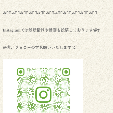
⛳️🏌️‍♀️⛳️🏌️‍♀️⛳️🏌️‍♀️⛳️🏌️‍♀️⛳️🏌️‍♀️⛳️🏌️‍♀️⛳️🏌️‍♀️⛳️🏌️‍♀️⛳️🏌️‍♀️⛳️🏌️‍♀️⛳️🏌️‍♀️
𝐈𝐧𝐬𝐭𝐚𝐠𝐫𝐚𝐦では最新情報や動画も投稿しております📽❣️
是非、フォローの方お願いいたします🥰