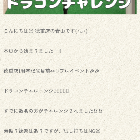
こんにちは😊 徳重店の青山です( ◜ᴗ◝ )
本日から始まりましたー‼️
徳重店1周年記念目前👀✨️プレイベント🎉🎉
ドラコンチャレーンジ🏌️‍♀️🏌️‍♂️⛳️
すでに数名の方がチャレンジされました👏👏
素振り練習はありですが、試し打ちはNG😆