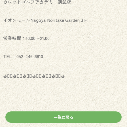
カレットゴルフアカデミー則武店
イオンモールNagoya Noritake Garden３F
営業時間：10:00〜21:00
TEL 052-446-6810
⛳️🏌️‍♂️⛳️🏌️‍♀️⛳️🏌️‍♂️⛳️🏌️‍♀️⛳️🏌️‍♂️⛳️🏌️‍♀️⛳️
一覧に戻る