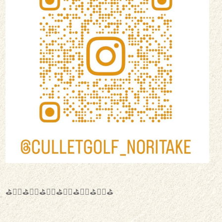
⛳️🏌️‍♂️⛳️🏌️‍♀️⛳️🏌️‍♂️⛳️🏌️‍♀️⛳️🏌️‍♂️⛳️🏌️‍♀️⛳️