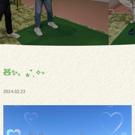
🧸✨。⁎⁺˳✧༚
2024.02.23