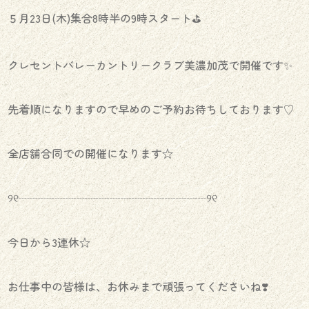
５月23日(木)集合8時半の9時スタート⛳️
クレセントバレーカントリークラブ美濃加茂で開催です✨
先着順になりますので早めのご予約お待ちしております♡
全店舗合同での開催になります☆
୨୧┈┈┈┈┈┈┈┈┈┈┈┈┈┈┈┈┈୨୧
今日から3連休☆
お仕事中の皆様は、お休みまで頑張ってくださいね❣️