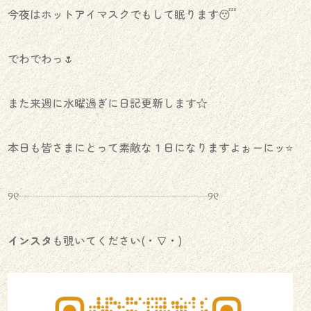
今夜はホットアイマスクでもして眠ります😴
でわでわっ🌷
また来週に水曜過ぎに日記更新します☆
本日も皆さまにとって素敵な１日になりますよぉーにッ⭐️
୨୧┈┈┈┈┈┈┈┈┈┈┈┈┈┈┈┈┈୨୧
インスタ
も覗いてください(・∇・)