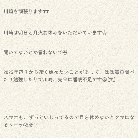
川崎も頑張ります❣️❣️
川崎は明日と月火お休みをいただいています☆
聞いてないとか言わないで🤣
2025年辺りから凄く始めたいことがあって、ほぼ毎日調べ
たり勉強したりで川崎、完全に睡眠不足です😪(笑)
スマホも、ずっといじってるので目を休めないとクマにな
るぅーッ😱🐻✨